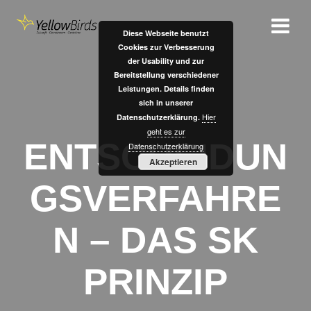
Zum
Inhalt
Diese Webseite benutzt
springen
Cookies zur Verbesserung
der Usability und zur
Bereitstellung verschiedener
Leistungen. Details finden
sich in unserer
Hier
Datenschutzerklärung.
geht es zur
ENTSCHEIDUN
Datenschutzerklärung
Akzeptieren
GSVERFAHRE
N – DAS SK
PRINZIP