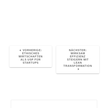
Nachhaltige Organisationsentwicklung mit
dem Integralen Ansatz
Unser Weg zur Gemeinwohlbilanz
Ist die Zeit reif für ethisches Wirtschaften?
Foto: Photo by NASA on Unsplash
VORHERIGER
NÄCHSTER
VORHERIGE:
NÄCHSTER:
BEITRAG:
BEITRAG:
ETHISCHES
WIRKSAM
WIRTSCHAFTEN
EFFIZIENZ
ALS USP FÜR
STEIGERN MIT
STARTUPS
LEAN
TRANSFORMATION
Suchen
nach: