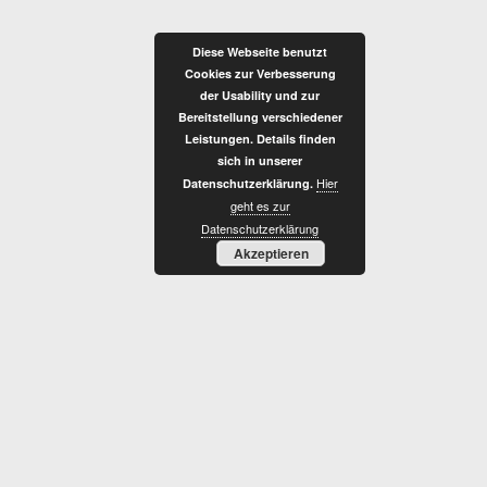
Zum
Inhalt
Diese Webseite benutzt
springen
Cookies zur Verbesserung
der Usability und zur
Bereitstellung verschiedener
Leistungen. Details finden
sich in unserer
Hier
Datenschutzerklärung.
I
geht es zur
Datenschutzerklärung
Akzeptieren
S
T
D
I