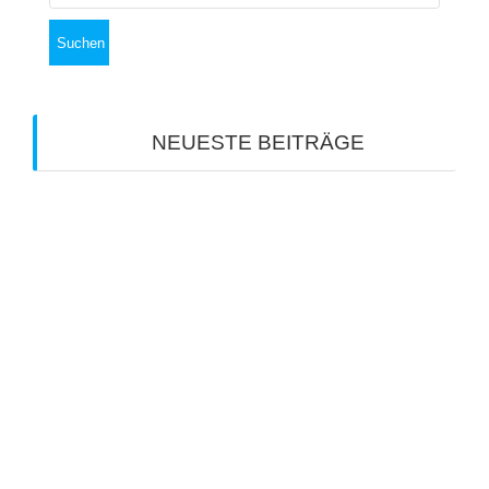
NEUESTE BEITRÄGE
Vom Ulmer Münster Nachhaltigkeit lernen
Kommunen am Scheideweg
Rethinking HR
IT Projektsanierung
Motivation ist der Katalysator für mehr
Unternehmenserfolg