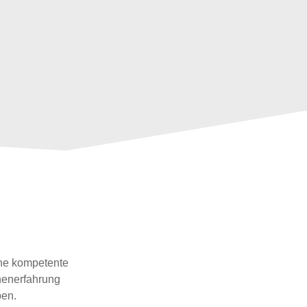
ine kompetente
chenerfahrung
pen.