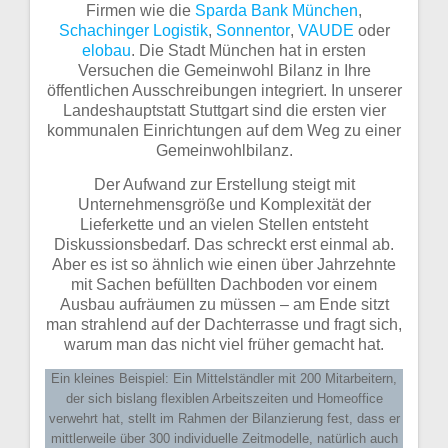
Firmen wie die
Sparda Bank München
,
Schachinger Logistik
,
Sonnentor
,
VAUDE
oder
elobau
. Die Stadt München hat in ersten
Versuchen die Gemeinwohl Bilanz in Ihre
öffentlichen Ausschreibungen integriert. In unserer
Landeshauptstatt Stuttgart sind die ersten vier
kommunalen Einrichtungen auf dem Weg zu einer
Gemeinwohlbilanz.
Der Aufwand zur Erstellung steigt mit
Unternehmensgröße und Komplexität der
Lieferkette und an vielen Stellen entsteht
Diskussionsbedarf. Das schreckt erst einmal ab.
Aber es ist so ähnlich wie einen über Jahrzehnte
mit Sachen befüllten Dachboden vor einem
Ausbau aufräumen zu müssen – am Ende sitzt
man strahlend auf der Dachterrasse und fragt sich,
warum man das nicht viel früher gemacht hat.
Ein kleines Beispiel: Ein Mittelständler mit 200 Mitarbeitern,
der sich bislang flexiblen Arbeitszeiten und Homeoffice
verwehrt hat, stellt im Rahmen der Bilanzierung fest, dass er
mittlerweile über 300 individuelle Zeitmodelle, natürlich auch