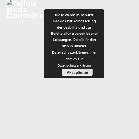
Zum
Inhalt
Diese Webseite benutzt
springen
Cookies zur Verbesserung
der Usability und zur
Bereitstellung verschiedener
Leistungen. Details finden
sich in unserer
Hier
Datenschutzerklärung.
C
geht es zur
Datenschutzerklärung
Akzeptieren
O
R
P
O