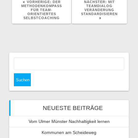
VORHERIGER
NÄCHSTER
VORHERIGE:
DER
NÄCHSTER:
MIT
BEITRAG:
BEITRAG:
METHODENKOMPASS
TEAMDIALOG
FÜR TEAM-
VERÄNDERUNG
ORIENTIERTES
STANDARDISIEREN
SELBSTCOACHING
Suchen
nach:
NEUESTE BEITRÄGE
Vom Ulmer Münster Nachhaltigkeit lernen
Kommunen am Scheideweg