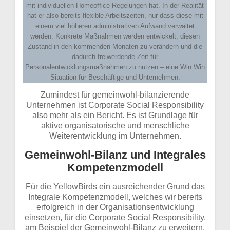
mit individuellen Homeoffice-Regelungen hat. In der Realität
hat er also bereits flexible Arbeitszeiten, nur dass diese mit
einem viel höheren administrativen Aufwand verwaltet
werden. Konkrete Maßnahmen werden entwickelt, diesen
Zustand in den kommenden Monaten zu verändern und die
dadurch freiwerdende Zeit für
Personalentwicklungsmaßnahmen zu nutzen – eine Win Win
Situation für Beschäftige und Unternehmen.
Zumindest für gemeinwohl-bilanzierende
Unternehmen ist Corporate Social Responsibility
also mehr als ein Bericht. Es ist Grundlage für
aktive organisatorische und menschliche
Weiterentwicklung im Unternehmen.
Gemeinwohl-Bilanz und Integrales
Kompetenzmodell
Für die YellowBirds ein ausreichender Grund das
Integrale Kompetenzmodell, welches wir bereits
erfolgreich in der Organisationsentwicklung
einsetzen, für die Corporate Social Responsibility,
am Beispiel der Gemeinwohl-Bilanz zu erweitern.