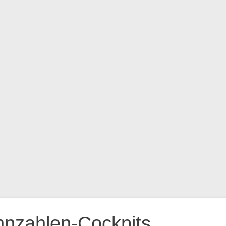
n
nnzahlen-Cockpits