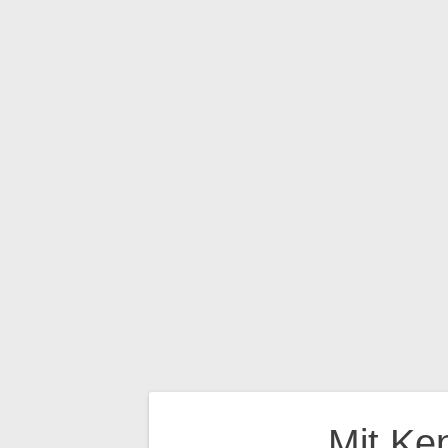
R
N
Zuku
nft
Gem
eins
am
Gest
alten
Beitragsnavigatio
Mit Ke