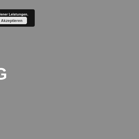
BLOG
HONORAR
dener Leistungen.
Akzeptieren
G