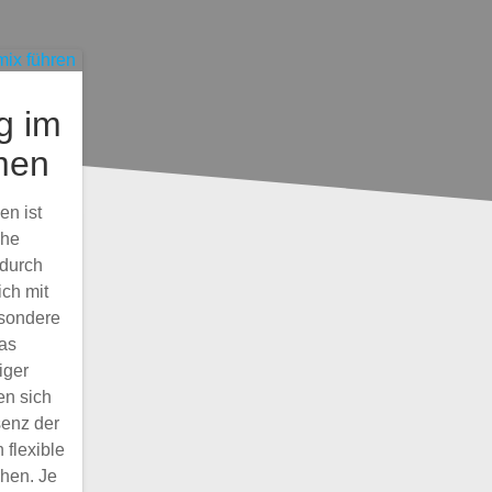
g im
men
en ist
che
 durch
ich mit
esondere
das
iger
en sich
senz der
 flexible
hen. Je