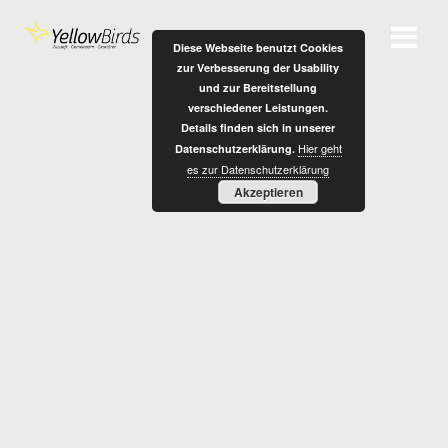
Zum
Inhalt
Diese Webseite benutzt Cookies
springen
zur Verbesserung der Usability
und zur Bereitstellung
verschiedener Leistungen.
Details finden sich in unserer
Hier geht
Datenschutzerklärung.
es zur Datenschutzerklärung
U
Akzeptieren
N
T
E
R