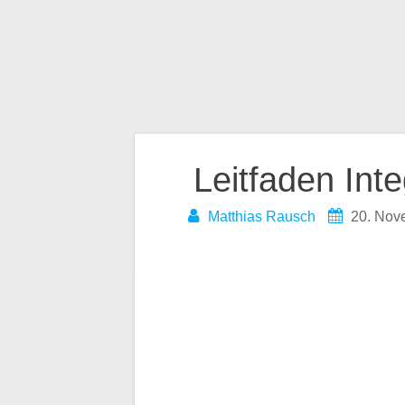
am
Gest
alten
Beitragsnavigatio
Leitfaden Int
Matthias Rausch
20. Nov