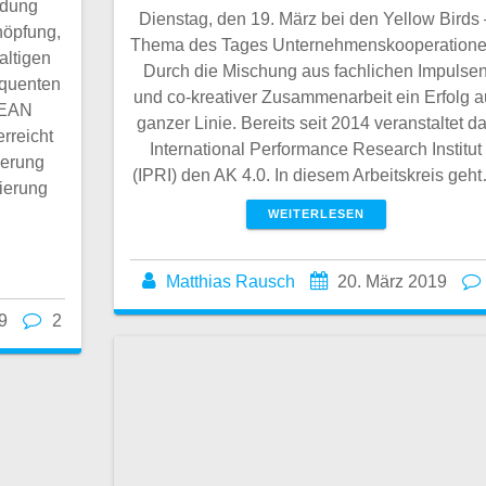
ndung
Dienstag, den 19. März bei den Yellow Birds 
höpfung,
Thema des Tages Unternehmenskooperatione
altigen
Durch die Mischung aus fachlichen Impulse
equenten
und co-kreativer Zusammenarbeit ein Erfolg a
LEAN
ganzer Linie. Bereits seit 2014 veranstaltet d
rreicht
International Performance Research Institut
ierung
(IPRI) den AK 4.0. In diesem Arbeitskreis geh
ierung
WEITERLESEN
Matthias Rausch
20. März 2019
9
2