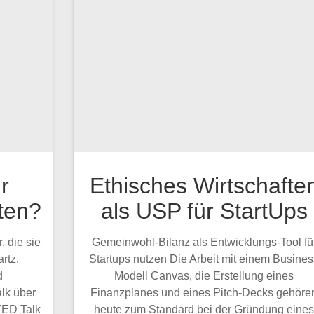
ür
Ethisches Wirtschafte
ten?
als USP für StartUps
 die sie
Gemeinwohl-Bilanz als Entwicklungs-Tool fü
rtz,
Startups nutzen Die Arbeit mit einem Busines
d
Modell Canvas, die Erstellung eines
lk über
Finanzplanes und eines Pitch-Decks gehöre
TED Talk
heute zum Standard bei der Gründung eine