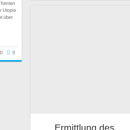
 Themen
e Utopie
t über
20
0
Ermittlung des