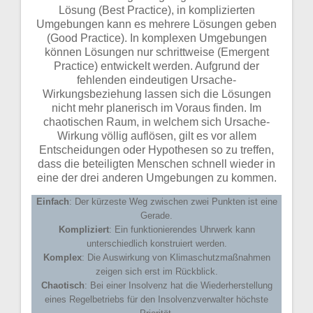
Lösung (Best Practice), in komplizierten
Umgebungen kann es mehrere Lösungen geben
(Good Practice). In komplexen Umgebungen
können Lösungen nur schrittweise (Emergent
Practice) entwickelt werden. Aufgrund der
fehlenden eindeutigen Ursache-
Wirkungsbeziehung lassen sich die Lösungen
nicht mehr planerisch im Voraus finden. Im
chaotischen Raum, in welchem sich Ursache-
Wirkung völlig auflösen, gilt es vor allem
Entscheidungen oder Hypothesen so zu treffen,
dass die beteiligten Menschen schnell wieder in
eine der drei anderen Umgebungen zu kommen.
Einfach
: Der kürzeste Weg zwischen zwei Punkten ist eine
Gerade.
Kompliziert
: Ein funktionierendes Uhrwerk kann
unterschiedlich konstruiert werden.
Komplex
: Die Auswirkung von Klimaschutzmaßnahmen
zeigen sich erst im Rückblick.
Chaotisch
: Bei einer Insolvenz hat die Wiederherstellung
eines Regelbetriebs für den Insolvenzverwalter höchste