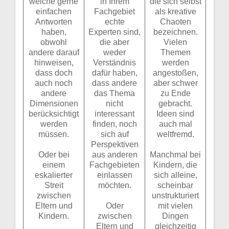
welche gerne
in Ihrem
die sich selbst
einfachen
Fachgebiet
als kreative
Antworten
echte
Chaoten
haben,
Experten sind,
bezeichnen.
obwohl
die aber
Vielen
andere darauf
weder
Themen
hinweisen,
Verständnis
werden
dass doch
dafür haben,
angestoßen,
auch noch
dass andere
aber schwer
andere
das Thema
zu Ende
Dimensionen
nicht
gebracht.
berücksichtigt
interessant
Ideen sind
werden
finden, noch
auch mal
müssen.
sich auf
weltfremd.
Perspektiven
Oder bei
aus anderen
Manchmal bei
einem
Fachgebieten
Kindern, die
eskalierter
einlassen
sich alleine,
Streit
möchten.
scheinbar
zwischen
unstrukturiert
Eltern und
Oder
mit vielen
Kindern.
zwischen
Dingen
Eltern und
gleichzeitig