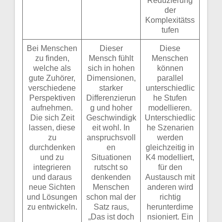
Reduzierung
der
Komplexitätss
tufen
Bei Menschen
Dieser
Diese
zu finden,
Mensch fühlt
Menschen
welche als
sich in hohen
können
gute Zuhörer,
Dimensionen,
parallel
verschiedene
starker
unterschiedlic
Perspektiven
Differenzierun
he Stufen
aufnehmen.
g und hoher
modellieren.
Die sich Zeit
Geschwindigk
Unterschiedlic
lassen, diese
eit wohl. In
he Szenarien
zu
anspruchsvoll
werden
durchdenken
en
gleichzeitig in
und zu
Situationen
K4 modelliert,
integrieren
rutscht so
für den
und daraus
denkenden
Austausch mit
neue Sichten
Menschen
anderen wird
und Lösungen
schon mal der
richtig
zu entwickeln.
Satz raus,
herunterdime
„Das ist doch
nsioniert. Ein