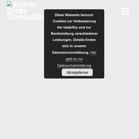
Zum
Inhalt
Diese Webseite benutzt
springen
Cookies zur Verbesserung
der Usability und zur
Bereitstellung verschiedener
Leistungen. Details finden
sich in unserer
Hier
Datenschutzerklärung.
K
geht es zur
Datenschutzerklärung
Akzeptieren
O
M
P
L