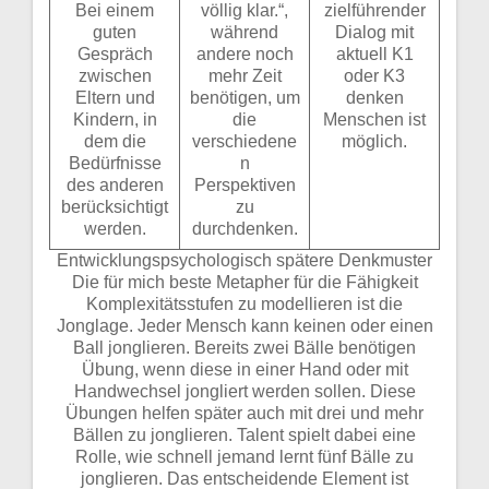
Bei einem
völlig klar.“,
zielführender
guten
während
Dialog mit
Gespräch
andere noch
aktuell K1
zwischen
mehr Zeit
oder K3
Eltern und
benötigen, um
denken
Kindern, in
die
Menschen ist
dem die
verschiedene
möglich.
Bedürfnisse
n
des anderen
Perspektiven
berücksichtigt
zu
werden.
durchdenken.
Entwicklungspsychologisch spätere Denkmuster
Die für mich beste Metapher für die Fähigkeit
Komplexitätsstufen zu modellieren ist die
Jonglage. Jeder Mensch kann keinen oder einen
Ball jonglieren. Bereits zwei Bälle benötigen
Übung, wenn diese in einer Hand oder mit
Handwechsel jongliert werden sollen. Diese
Übungen helfen später auch mit drei und mehr
Bällen zu jonglieren. Talent spielt dabei eine
Rolle, wie schnell jemand lernt fünf Bälle zu
jonglieren. Das entscheidende Element ist