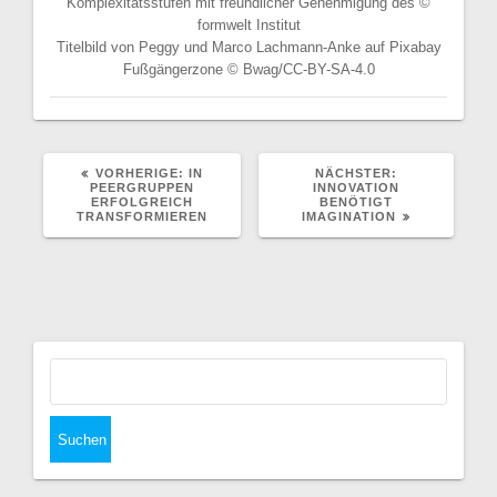
Komplexitätsstufen mit freundlicher Genehmigung des ©
formwelt Institut
Titelbild von Peggy und Marco Lachmann-Anke auf Pixabay
Fußgängerzone © Bwag/CC-BY-SA-4.0
VORHERIGER
NÄCHSTER
VORHERIGE:
IN
NÄCHSTER:
BEITRAG:
BEITRAG:
PEERGRUPPEN
INNOVATION
ERFOLGREICH
BENÖTIGT
TRANSFORMIEREN
IMAGINATION
Suchen
nach: