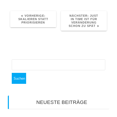
VORHERIGER
NÄCHSTER
VORHERIGE:
NÄCHSTER:
JUST
BEITRAG:
BEITRAG:
SKALIEREN STATT
IN TIME IST FÜR
PRIORISIEREN
VERÄNDERUNG
SCHON ZU SPÄT
Suchen
nach:
NEUESTE BEITRÄGE
Vom Ulmer Münster Nachhaltigkeit lernen