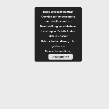
Zum
Inhalt
Diese Webseite benutzt
springen
Cookies zur Verbesserung
der Usability und zur
Bereitstellung verschiedener
Leistungen. Details finden
sich in unserer
Hier
Datenschutzerklärung.
T
geht es zur
Datenschutzerklärung
Akzeptieren
R
I
A
D