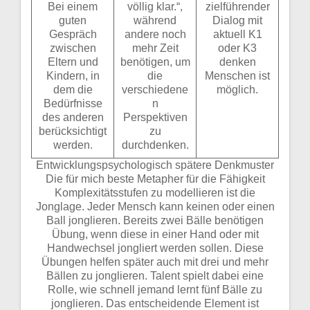
Bei einem
völlig klar.“,
zielführender
guten
während
Dialog mit
Gespräch
andere noch
aktuell K1
zwischen
mehr Zeit
oder K3
Eltern und
benötigen, um
denken
Kindern, in
die
Menschen ist
dem die
verschiedene
möglich.
Bedürfnisse
n
des anderen
Perspektiven
berücksichtigt
zu
werden.
durchdenken.
Entwicklungspsychologisch spätere Denkmuster
Die für mich beste Metapher für die Fähigkeit
Komplexitätsstufen zu modellieren ist die
Jonglage. Jeder Mensch kann keinen oder einen
Ball jonglieren. Bereits zwei Bälle benötigen
Übung, wenn diese in einer Hand oder mit
Handwechsel jongliert werden sollen. Diese
Übungen helfen später auch mit drei und mehr
Bällen zu jonglieren. Talent spielt dabei eine
Rolle, wie schnell jemand lernt fünf Bälle zu
jonglieren. Das entscheidende Element ist