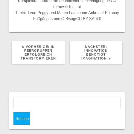
Komplexitätsstufen mit freundlicher Genehmigung des ©
formwelt Institut
Titelbild von Peggy und Marco Lachmann-Anke auf Pixabay
Fußgängerzone © Bwag/CC-BY-SA-4.0
VORHERIGER
NÄCHSTER
VORHERIGE:
IN
NÄCHSTER:
BEITRAG:
BEITRAG:
PEERGRUPPEN
INNOVATION
ERFOLGREICH
BENÖTIGT
TRANSFORMIEREN
IMAGINATION
Suchen
nach: