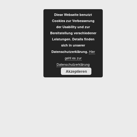
Zum
Inhalt
Diese Webseite benutzt
springen
Cookies zur Verbesserung
der Usability und zur
Bereitstellung verschiedener
Leistungen. Details finden
sich in unserer
Hier
Datenschutzerklärung.
K
geht es zur
Datenschutzerklärung
Akzeptieren
O
M
P
L