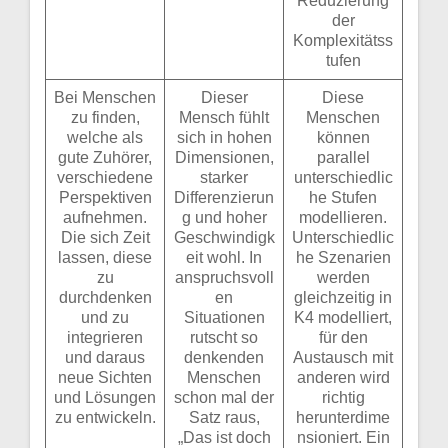
Reduzierung
der
Komplexitätss
tufen
Bei Menschen
Dieser
Diese
zu finden,
Mensch fühlt
Menschen
welche als
sich in hohen
können
gute Zuhörer,
Dimensionen,
parallel
verschiedene
starker
unterschiedlic
Perspektiven
Differenzierun
he Stufen
aufnehmen.
g und hoher
modellieren.
Die sich Zeit
Geschwindigk
Unterschiedlic
lassen, diese
eit wohl. In
he Szenarien
zu
anspruchsvoll
werden
durchdenken
en
gleichzeitig in
und zu
Situationen
K4 modelliert,
integrieren
rutscht so
für den
und daraus
denkenden
Austausch mit
neue Sichten
Menschen
anderen wird
und Lösungen
schon mal der
richtig
zu entwickeln.
Satz raus,
herunterdime
„Das ist doch
nsioniert. Ein