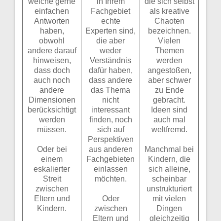
welche gerne
in Ihrem
die sich selbst
einfachen
Fachgebiet
als kreative
Antworten
echte
Chaoten
haben,
Experten sind,
bezeichnen.
obwohl
die aber
Vielen
andere darauf
weder
Themen
hinweisen,
Verständnis
werden
dass doch
dafür haben,
angestoßen,
auch noch
dass andere
aber schwer
andere
das Thema
zu Ende
Dimensionen
nicht
gebracht.
berücksichtigt
interessant
Ideen sind
werden
finden, noch
auch mal
müssen.
sich auf
weltfremd.
Perspektiven
Oder bei
aus anderen
Manchmal bei
einem
Fachgebieten
Kindern, die
eskalierter
einlassen
sich alleine,
Streit
möchten.
scheinbar
zwischen
unstrukturiert
Eltern und
Oder
mit vielen
Kindern.
zwischen
Dingen
Eltern und
gleichzeitig