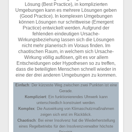
Lösung (Best Practice), in komplizierten
Umgebungen kann es mehrere Lösungen geben
(Good Practice). In komplexen Umgebungen
können Lösungen nur schrittweise (Emergent
Practice) entwickelt werden. Aufgrund der
fehlenden eindeutigen Ursache-
Wirkungsbeziehung lassen sich die Lösungen
nicht mehr planerisch im Voraus finden. Im
chaotischen Raum, in welchem sich Ursache-
Wirkung völlig auflösen, gilt es vor allem
Entscheidungen oder Hypothesen so zu treffen,
dass die beteiligten Menschen schnell wieder in
eine der drei anderen Umgebungen zu kommen.
Einfach
: Der kürzeste Weg zwischen zwei Punkten ist eine
Gerade.
Kompliziert
: Ein funktionierendes Uhrwerk kann
unterschiedlich konstruiert werden.
Komplex
: Die Auswirkung von Klimaschutzmaßnahmen
zeigen sich erst im Rückblick.
Chaotisch
: Bei einer Insolvenz hat die Wiederherstellung
eines Regelbetriebs für den Insolvenzverwalter höchste