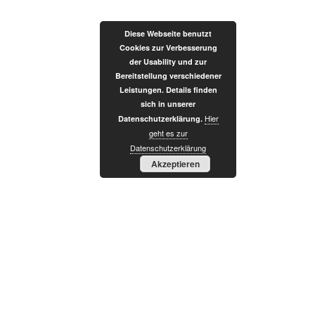
Zum
Inhalt
Diese Webseite benutzt
springen
Cookies zur Verbesserung
der Usability und zur
Bereitstellung verschiedener
Leistungen. Details finden
sich in unserer
Hier
Datenschutzerklärung.
I
geht es zur
Datenschutzerklärung
Akzeptieren
N
T
E
G