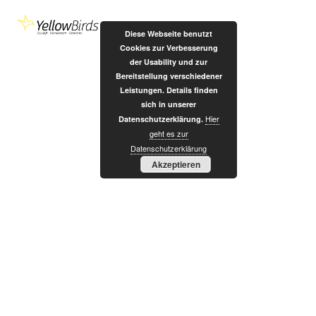
Zum
Inhalt
Diese Webseite benutzt
springen
Cookies zur Verbesserung
der Usability und zur
Bereitstellung verschiedener
Leistungen. Details finden
sich in unserer
Hier
Datenschutzerklärung.
I
geht es zur
Datenschutzerklärung
Akzeptieren
N
T
E
G