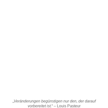
A
Zuk
unft
Ge
mei
nsa
m
Ges
talt
en
„
Veränderungen begünstigen nur den, der darauf
vorbereitet ist.
“ – Louis Pasteur