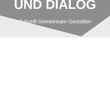
UND DIALOG
Zukunft Gemeinsam Gestalten
Triaden-Dialog fördert
Beitragsnavigation
Feedback und Dialog
Matthias Rausch
30. September 2019
Blog
Integrale KATA
Neuigkeiten
0
Erkenntnisgewinn und
Kommunikationsübung
zugleich