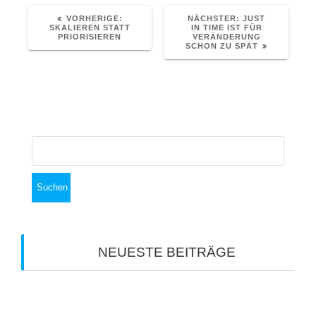
VORHERIGER
NÄCHSTER
VORHERIGE:
NÄCHSTER:
JUST
BEITRAG:
BEITRAG:
SKALIEREN STATT
IN TIME IST FÜR
PRIORISIEREN
VERÄNDERUNG
SCHON ZU SPÄT
Suchen
nach:
NEUESTE BEITRÄGE
Vom Ulmer Münster Nachhaltigkeit lernen
Kommunen am Scheideweg