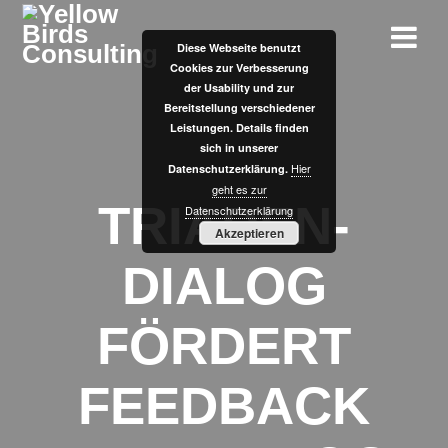
Zum
Inhalt
Diese Webseite benutzt
springen
Cookies zur Verbesserung
der Usability und zur
Bereitstellung verschiedener
Leistungen. Details finden
sich in unserer
Hier
Datenschutzerklärung.
geht es zur
TRIADEN-
Datenschutzerklärung
Akzeptieren
DIALOG
FÖRDERT
FEEDBACK