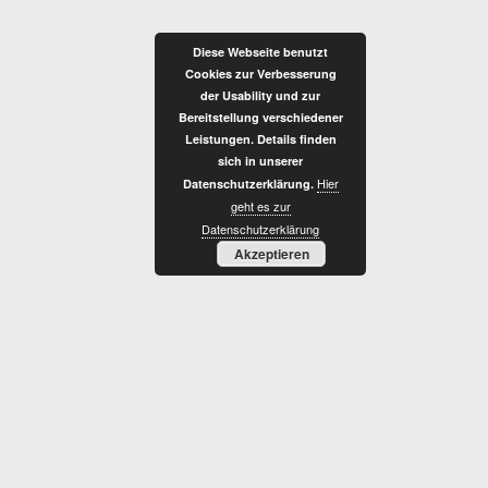
Zum
Inhalt
Diese Webseite benutzt
springen
Cookies zur Verbesserung
der Usability und zur
Bereitstellung verschiedener
Leistungen. Details finden
sich in unserer
Hier
Datenschutzerklärung.
R
geht es zur
Datenschutzerklärung
Akzeptieren
E
T
R
O