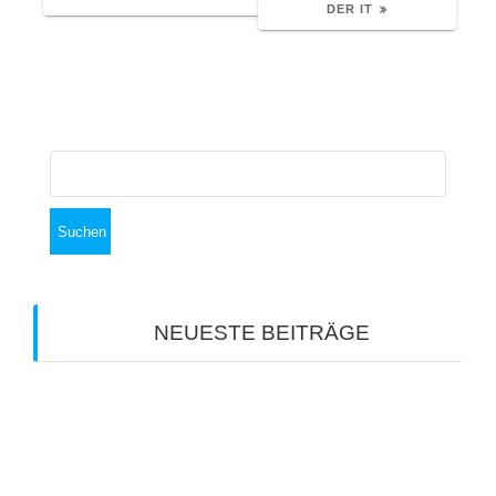
DER IT
Suchen
nach:
NEUESTE BEITRÄGE
Vom Ulmer Münster Nachhaltigkeit lernen
Kommunen am Scheideweg
Rethinking HR