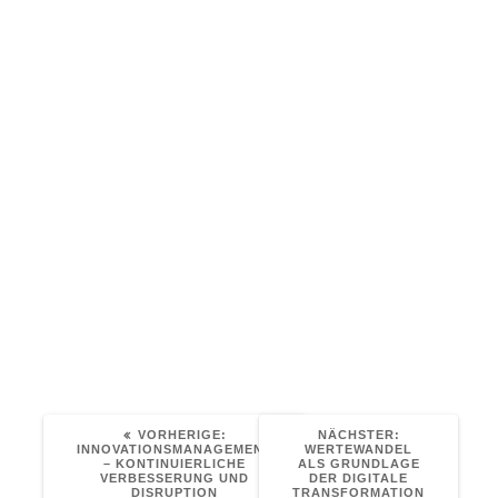
Was habe ich zu der Situation beigetragen?
Was habe hat das Team zu der Situation
beigetragen?
Was haben andere zu der Situation
beigetragen?
Was kann ich künftig anders machen?
Was können wir als Team in Zukunft anders
gestalten?
Welche Aufgaben kann das Team nicht
lösen? (Und muss akzeptiert oder auf einer
anderen Ebene gelöst werden?)
Erfolgreiche Retrospektive und mehr Freude an
der Arbeit wünscht Ihr
Yellow Birds Team
VORHERIGER
NÄCHSTER
VORHERIGE:
NÄCHSTER:
BEITRAG:
BEITRAG:
INNOVATIONSMANAGEMENT
WERTEWANDEL
– KONTINUIERLICHE
ALS GRUNDLAGE
VERBESSERUNG UND
DER DIGITALE
DISRUPTION
TRANSFORMATION