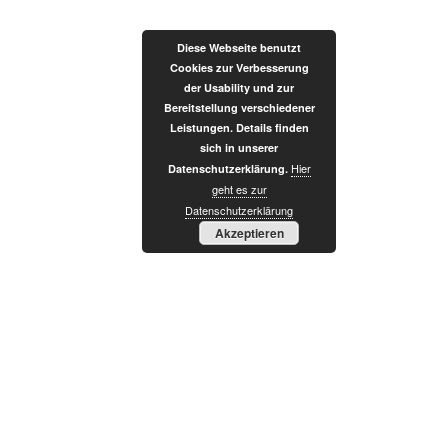
Zum
Inhalt
Diese Webseite benutzt
springen
Cookies zur Verbesserung
der Usability und zur
Bereitstellung verschiedener
Leistungen. Details finden
sich in unserer
Hier
Datenschutzerklärung.
W
geht es zur
Datenschutzerklärung
Akzeptieren
E
R
T
E